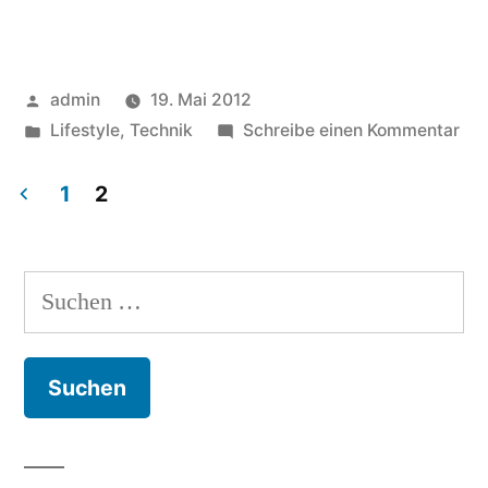
Veröffentlicht
admin
19. Mai 2012
von
Veröffentlicht
zu
Lifestyle
,
Technik
Schreibe einen Kommentar
unter
Ste
Job
1
2
Die
Seitennummerierung
aut
der
Bio
Suchen
des
Beiträge
nach:
App
Grü